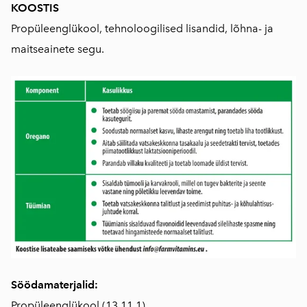
KOOSTIS
Propüleenglükool, tehnoloogilised lisandid, lõhna- ja
maitseainete segu.
Söödamaterjalid:
Propüleenglükool (13.11.1)