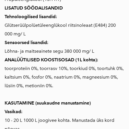
LISATUD SÖÖDALISANDID
Tehnoloogilised lisandid:
Glütserüülpolüetüleenglükool riitsinoleaat (E484) 200
000 mg/ L
Sensoorsed lisandid:
Lõhna- ja maitseainete segu 380 000 mg/ L
ANALÜÜTILISED KOOSTISOSAD (1L kohta):
toorproteiin 0%, toorrasv 10%, toorkiud 0%, toortuhk 0%,
kaltsium 0%, fosfor 0%, naatrium 0%, magneesium 0%,
lüsiin 0%, metioniin 0%.
KASUTAMINE (suukaudne manustamine)
Vasikad:
10 - 20 L 1000 L joogivee kohta. Manustada üks kord
päevas.