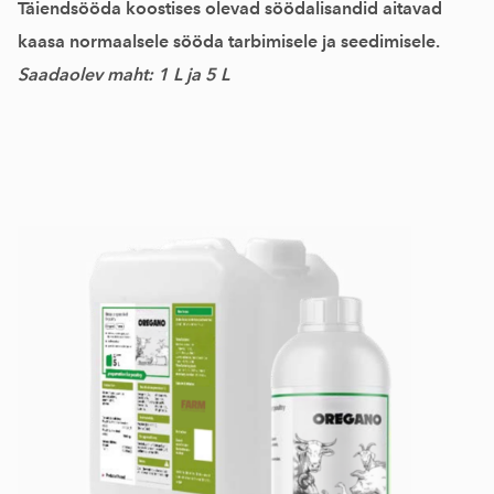
Täiendsööda koostises olevad söödalisandid aitavad
kaasa normaalsele sööda tarbimisele ja seedimisele.
Saadaolev maht: 1 L ja 5 L