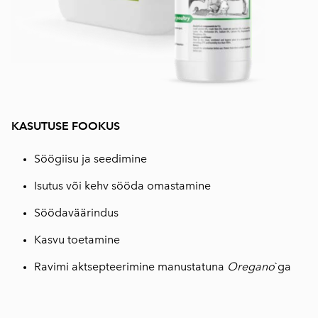
KASUTUSE FOOKUS
Söögiisu ja seedimine
Isutus või kehv sööda omastamine
Söödaväärindus
Kasvu toetamine
Ravimi aktsepteerimine manustatuna
Oregano
`ga