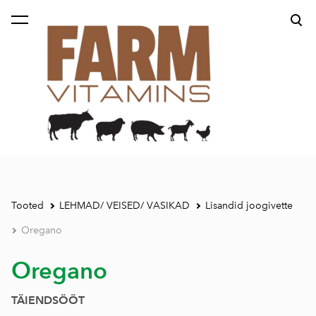
lisati ostukorvi.
Vaata ostukorvi
Tooted
LEHMAD/ VEISED/ VASIKAD
Lisandid joogivette
Oregano
Oregano
TÄIENDSÖÖT