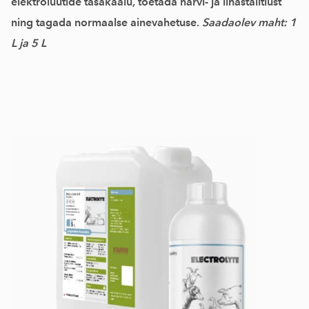
elektrolüütide tasakaalu, toetada närvi- ja lihastalitlust
ning tagada normaalse ainevahetuse.
Saadaolev maht: 1
L ja 5 L