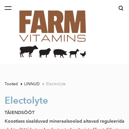
lisati ostukorvi.
Vaata ostukorvi
Tooted
LINNUD
Electrolyte
Electolyte
TÄIENDSÖÖT
Koostises sisalduvad mineraalsoolad aitavad reguleerida