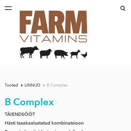
lisati ostukorvi.
Vaata ostukorvi
Tooted
LINNUD
B Complex
B Complex
TÄIENDSÖÖT
Hästi tasakaalustatud kombinatsioon