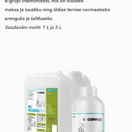
B-grupi vitamiinidest, mis on olulised
maksa ja luustiku ning üldise tervise normaalseks
arenguks ja talitluseks.
Saadaolev maht: 1 L ja 5 L