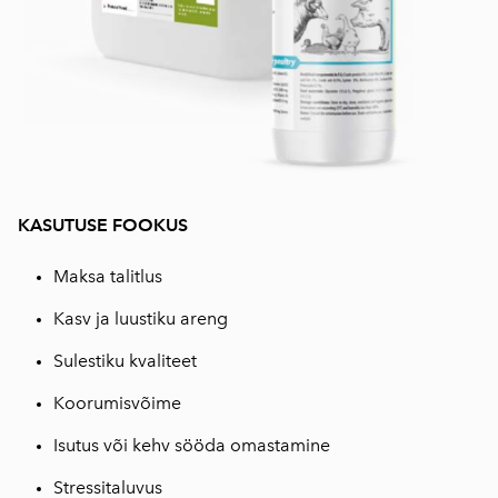
KASUTUSE FOOKUS
Maksa talitlus
Kasv ja luustiku areng
Sulestiku kvaliteet
Koorumisvõime
Isutus või kehv sööda omastamine
Stressitaluvus