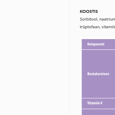
KOOSTIS
Sorbitool, naatriumk
trüptofaan, vitamii