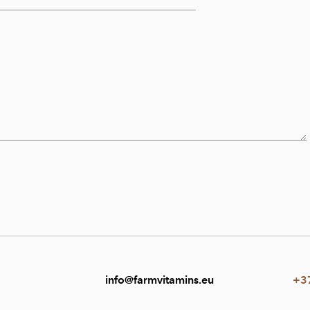
info@farmvitamins.eu
+3