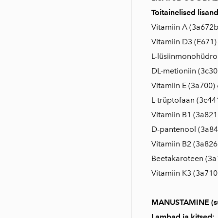
Toitainelised lisand
Vitamiin A (3a672b
Vitamiin D3 (E671)
L-lüsiinmonohüdrok
DL-metioniin (3c30
Vitamiin E (3a700)
L-trüptofaan (3c44
Vitamiin B1 (3a821
D-pantenool (3a84
Vitamiin B2 (3a826
Beetakaroteen (3a
Vitamiin K3 (3a710
MANUSTAMINE (s
Lambad ja kitsed: