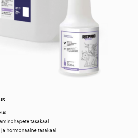
US
ivus
a aminohapete tasakaal
k ja hormonaalne tasakaal