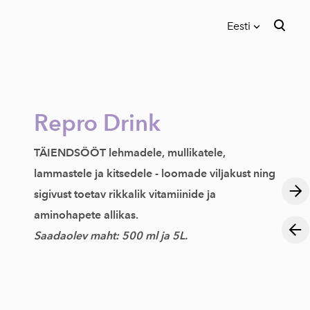
Eesti
lisati ostukorvi.
Vaata ostukorvi
Eesti
English
Repro Drink
TÄIENDSÖÖT lehmadele, mullikatele,
lammastele ja kitsedele - loomade viljakust ning
sigivust toetav rikkalik vitamiinide ja
aminohapete allikas.
Saadaolev maht: 500 ml ja 5L.